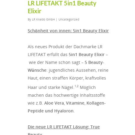
LR LIFETAKT 5in1 Beauty
Elixir
By
LR Knabb GmbH
|
Uncategorized
Schönheit von innen: 5in1 Beauty Elixir
Als neues Produkt der Dachmarke LR
LIFETAKT erfüllt das
5in1 Beauty Elixir –
wie der Name schon sagt –
5 Beauty-
Wünsche
: jugendliches Aussehen, reine
Haut, einen straffen Körper, kraftvolles
1,2
Haar und starke Nägel.
Möglich
machen das hochwertige Inhaltsstoffe
wie z.B.
Aloe Vera
,
Vitamine
,
Kollagen-
Peptide und Hyaloron
.
Die neue LR LIFETAKT Lösung: True
Beauty