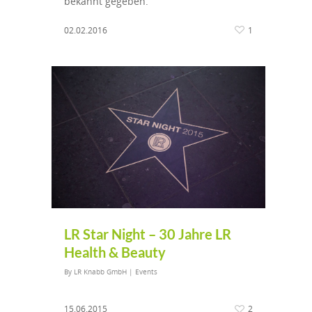
bekannt gegeben.
02.02.2016
1
LR Star Night – 30 Jahre LR
Health & Beauty
By
LR Knabb GmbH
|
Events
15.06.2015
2