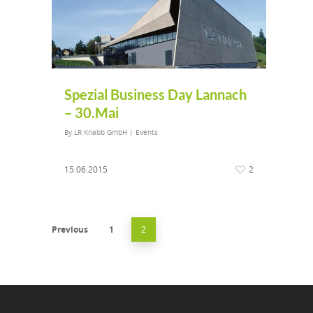
Spezial Business Day Lannach
– 30.Mai
By
LR Knabb GmbH
|
Events
15.06.2015
2
Previous
1
2