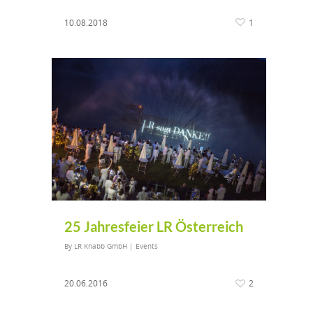
10.08.2018
1
25 Jahresfeier LR Österreich
By
LR Knabb GmbH
|
Events
20.06.2016
2